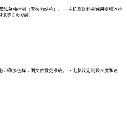
双线单独控制（无拉力结构）。 ・主机及送料单独用变频器控
报讯等自动功能。
踪彩印薄膜色标，图文位置更准确。 ・电脑设定制袋长度和速
。