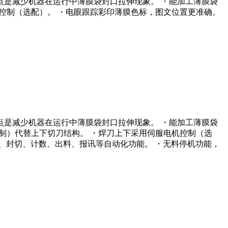
特点是减少机器在运行中薄膜袋封口拉伸现象。 ・能加工薄膜袋
机控制（选配）。 ・电眼跟踪彩印薄膜色标，图文位置更准确。
特点是减少机器在运行中薄膜袋封口拉伸现象。 ・能加工薄膜袋
控制）代替上下切刀结构。 ・焊刀上下采用伺服电机控制（选
料、封切、计数、出料、报讯等自动化功能。 ・无料停机功能，