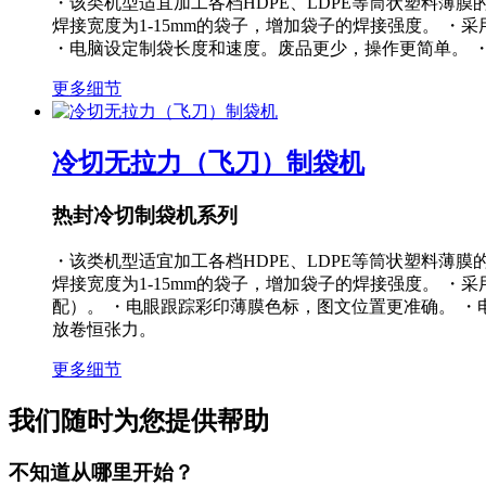
・该类机型适宜加工各档HDPE、LDPE等筒状塑料薄
焊接宽度为1-15mm的袋子，增加袋子的焊接强度。 
・电脑设定制袋长度和速度。废品更少，操作更简单。 
更多细节
冷切无拉力（飞刀）制袋机
热封冷切制袋机系列
・该类机型适宜加工各档HDPE、LDPE等筒状塑料薄
焊接宽度为1-15mm的袋子，增加袋子的焊接强度。 
配）。 ・电眼跟踪彩印薄膜色标，图文位置更准确。 
放卷恒张力。
更多细节
我们随时为您提供帮助
不知道从哪里开始？