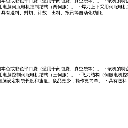
膜的本色或彩色平口袋（适用于药包袋、真空袋等）。 ・该机的
・采用电脑伺服电机控制结构（两伺服）。 ・焊刀上下采用伺服电
・具有送料、封切、计数、出料、报讯等自动化功能。
膜的本色或彩色平口袋（适用于药包袋、真空袋等）。 ・该机的
・采用电脑控制伺服电机结构（三伺服）。 ・飞刀结构（伺服电机
・电脑设定制袋长度和速度。废品更少，操作更简单。 ・具有送