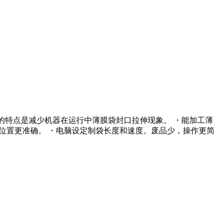
机的特点是减少机器在运行中薄膜袋封口拉伸现象。 ・能加工薄
文位置更准确。 ・电脑设定制袋长度和速度。废品少，操作更简