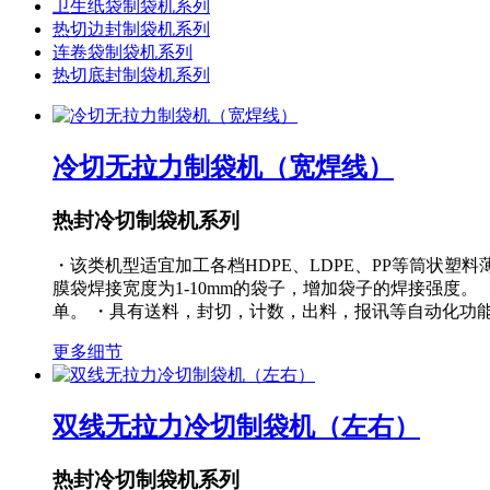
卫生纸袋制袋机系列
热切边封制袋机系列
连卷袋制袋机系列
热切底封制袋机系列
冷切无拉力制袋机（宽焊线）
热封冷切制袋机系列
・该类机型适宜加工各档HDPE、LDPE、PP等筒状
膜袋焊接宽度为1-10mm的袋子，增加袋子的焊接强度
单。 ・具有送料，封切，计数，出料，报讯等自动化功
更多细节
双线无拉力冷切制袋机（左右）
热封冷切制袋机系列