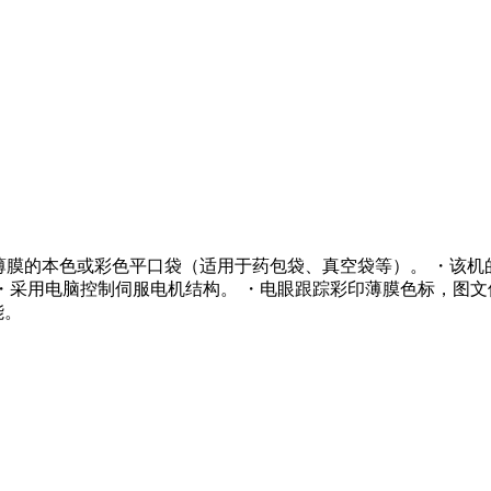
塑料薄膜的本色或彩色平口袋（适用于药包袋、真空袋等）。 ・该
。 ・采用电脑控制伺服电机结构。 ・电眼跟踪彩印薄膜色标，图
能。