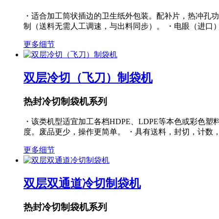
・适合加工筒状插边的卫生纸外包装。配补片，热冲孔功
制（送料无需人工调速，与出料同步）。 ・电眼（进口
更多细节
双层冷切（飞刀）制袋机
热封冷切制袋机系列
・该类机型适宜加工各档HDPE、LDPE等本色或彩色
度。废品更少，操作更简单。 ・具有送料，封切，计数
更多细节
双层双通道冷切制袋机
热封冷切制袋机系列