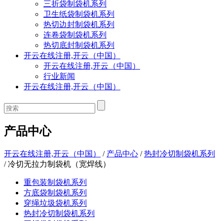
三折袋制袋机系列
卫生纸袋制袋机系列
热切边封制袋机系列
连卷袋制袋机系列
热切底封制袋机系列
开云在线注册,开云（中国）
开云在线注册,开云（中国）
行业新闻
开云在线注册,开云（中国）
产品中心
开云在线注册,开云（中国）
/
产品中心
/
热封冷切制袋机系列
/
冷切无拉力制袋机（宽焊线）
重包装制袋机系列
方底袋制袋机系列
穿绳垃圾袋机系列
热封冷切制袋机系列