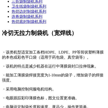
三折袋制袋机系列
卫生纸袋制袋机系列
热切边封制袋机系列
连卷袋制袋机系列
热切底封制袋机系列
冷切无拉力制袋机（宽焊线）
・该类机型适宜加工各档HDPE、LDPE、PP等筒状塑料薄膜
的本色或彩色平口袋（适用于药包袋、真空袋等）。
・该机的特点是减少机器在运行中薄膜袋封口拉伸现象。
・能加工薄膜袋焊接宽度为1-10mm的袋子，增加袋子的焊接
强度。
・采用电脑控制伺服电机结构。
・电眼跟踪彩印薄膜色标，图文位置更准确。
・电脑设定制袋长度和速度。废品少，操作更简单。