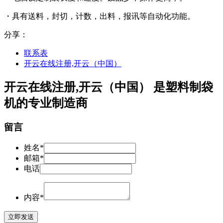
・具有送料，封切，计数，出料，报讯等自动化功能。
分享：
联系表
开云在线注册,开云（中国）
开云在线注册,开云（中国） 是塑料制袋
机的专业制造商
留言
姓名*
邮箱*
电话
内容*