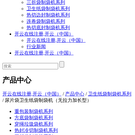
三折袋制袋机系列
卫生纸袋制袋机系列
热切边封制袋机系列
连卷袋制袋机系列
热切底封制袋机系列
开云在线注册,开云（中国）
开云在线注册,开云（中国）
行业新闻
开云在线注册,开云（中国）
产品中心
开云在线注册,开云（中国）
/
产品中心
/
卫生纸袋制袋机系列
/
尿片袋卫生纸袋制袋机（无拉力加长型）
重包装制袋机系列
方底袋制袋机系列
穿绳垃圾袋机系列
热封冷切制袋机系列